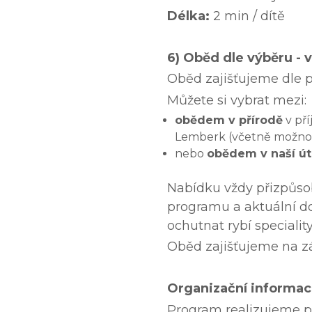
Délka:
2 min / dítě
6) Oběd dle výběru - 
Oběd zajišťujeme dle p
Můžete si vybrat mezi:
obědem v přírodě
v př
Lemberk (včetně možnost
nebo
obědem v naší út
Nabídku vždy přizpůso
programu a aktuální d
ochutnat rybí speciality
Oběd zajišťujeme na z
Organizační informa
Program realizujeme pr