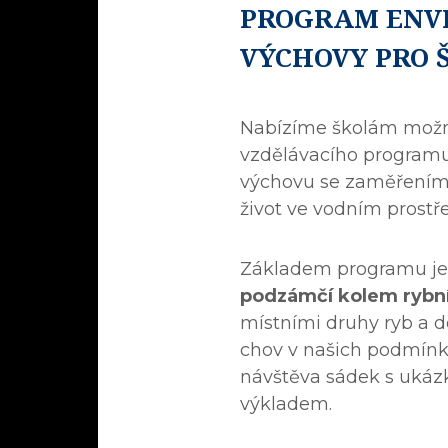
PROGRAM ENV
VÝCHOVY PRO 
Nabízíme školám možno
vzdělávacího program
výchovu se zaměřením 
život ve vodním prostřed
Základem programu j
podzámčí kolem rybn
místními druhy ryb a do
chov v našich podmínk
návštěva sádek s ukáz
výkladem.