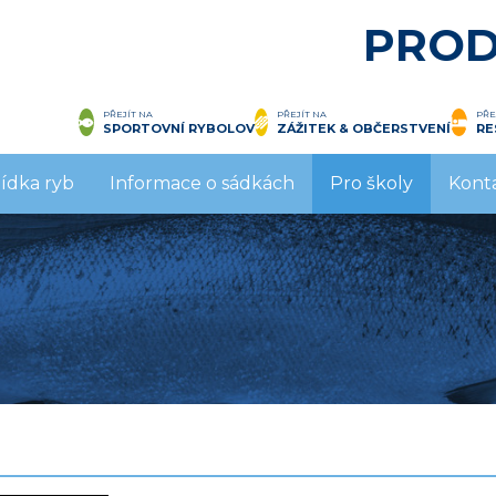
PROD
PŘEJÍT NA
PŘEJÍT NA
PŘE
SPORTOVNÍ RYBOLOV
ZÁŽITEK & OBČERSTVENÍ
RE
ídka ryb
Informace o sádkách
Pro školy
Kont