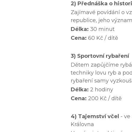
2) Přednáška o histori
Zajímavé povídání o vzn
republice, jeho významu
Délka:
30 minut
Cena:
60 Kč / dítě
3) Sportovní rybaření
Dětem zapůjčíme rybá
techniky lovu ryb a po
rybaření samy vyzkouš
Délka:
2 hodiny
Cena:
200 Kč / dítě
4) Tajemství včel
- ve
Královna