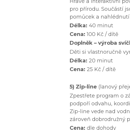
Hravé a interaktivní po
pro přírodu. Součástí j
pomůcek a nahlédnutí d
Délka:
40 minut
Cena:
100 Kč / dítě
Doplněk – výroba svíč
Děti si vlastnoručně vy
Délka:
20 minut
Cena:
25 Kč / dítě
5) Zip-line
(lanový pře
Zpestřete program o zá
podpoří odvahu, koordi
Zip-line vede nad vodn
zároveň dobrodružný p
Cena:
dle dohody