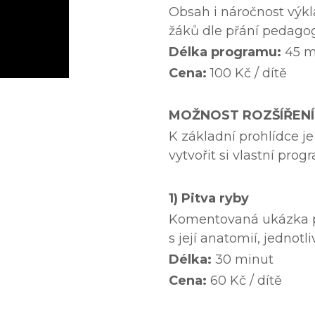
Obsah i náročnost výkl
žáků dle přání pedago
Délka programu:
45 m
Cena:
100 Kč / dítě
MOŽNOST ROZŠÍŘEN
K základní prohlídce je
vytvořit si vlastní prog
1) Pitva ryby
Komentovaná ukázka pit
s její anatomií, jednotl
Délka:
30 minut
Cena:
60 Kč / dítě