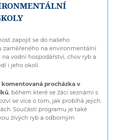
IRONMENTÁLNÍ
ŠKOLY
st zapojit se do našeho
u zaměřeného na environmentální
na vodní hospodářství, chov ryb a
í i jeho okolí.
e
komentovaná procházka v
íků
, během které se žáci seznámí s
zví se více o tom, jak probíhá jejich
ách. Součástí programu je také
kou živých ryb a odborným