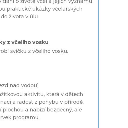
vídání o životě včel a jejich významu
sou praktické ukázky včelařských
o života v úlu.
ky z včelího vosku
robí svíčku z včelího vosku.
jezd nad vodou)
žitkovou aktivitu, která v dětech
naci a radost z pohybu v přírodě.
í plochou a nabízí bezpečný, ale
rvek programu.