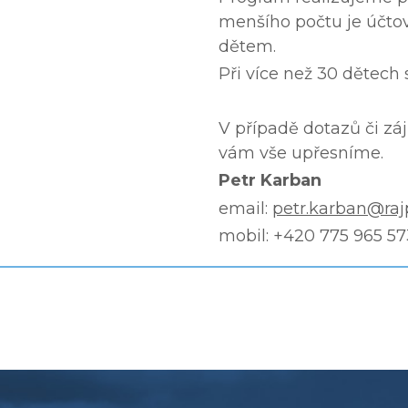
menšího počtu je účtov
dětem.
Při více než 30 dětech
V případě dotazů či zá
vám vše upřesníme.
Petr Karban
email:
petr.karban@ra
mobil: +420 775 965 57