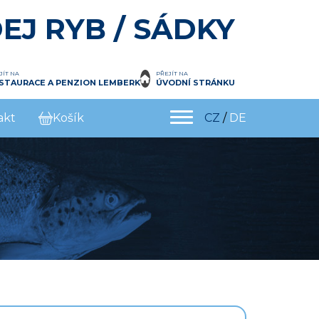
EJ RYB / SÁDKY
JÍT NA
PŘEJÍT NA
STAURACE A PENZION LEMBERK
ÚVODNÍ STRÁNKU
akt
Košík
CZ
/
DE