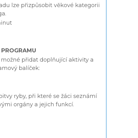
adu lze přizpůsobit věkové kategorii
ga.
inut
Í PROGRAMU
 možné přidat doplňující aktivity a
ramový balíček:
vy ryby, při které se žáci seznámí
ivými orgány a jejich funkcí.