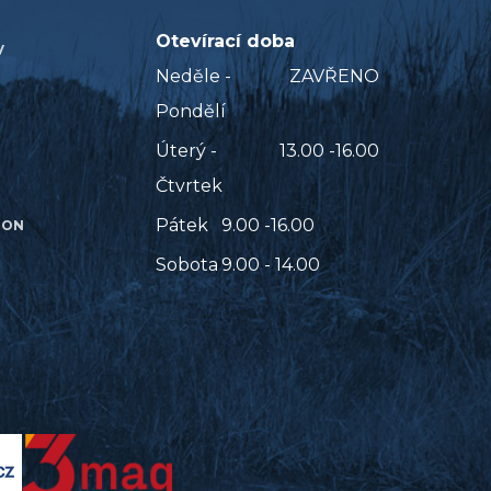
Otevírací doba
V
Neděle -
ZAVŘENO
Pondělí
Úterý -
13.00 -16.00
Čtvrtek
Pátek
9.00 -16.00
ION
Sobota
9.00 - 14.00