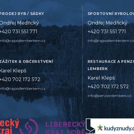
PRODEJ RYB / SÁDKY
SPORTOVNÍ RYBOLO
Ondřej Medřický
Ondřej Medřický
+420 731 551 771
+420 731 551 771
info@rajpodlemberkem.cz
info@rajpodlemberkem.cz
ZÁŽITEK & OBČERSTVENÍ
RESTAURACE A PENZ
LEMBERK
Karel Klepš
Karel Klepš
+420 702 172 572
+420 702 172 572
info@rajpodlemberkem.cz
info@penzionlemberk.cz