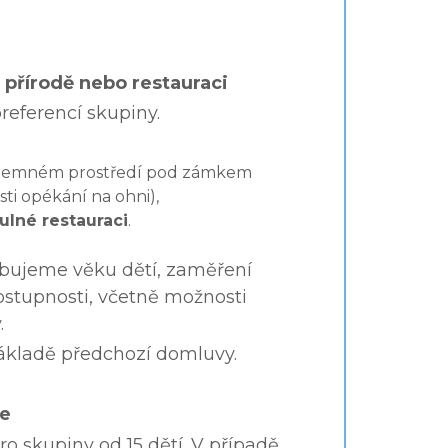
v přírodě nebo restauraci
referencí skupiny.
íjemném prostředí pod zámkem
i opékání na ohni),
ulné restauraci
.
bujeme věku dětí, zaměření
ostupnosti, včetně možnosti
.
ákladě předchozí domluvy.
ce
o skupiny od 15 dětí. V případě