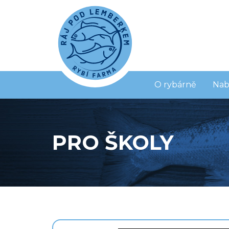
O rybárně
Nab
PRO ŠKOLY