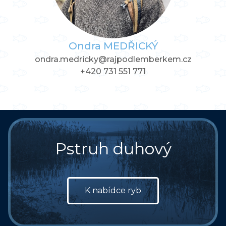
Ondra
MEDŘICKÝ
ondra.medricky@rajpodlemberkem.cz
+420 731 551 771
Pstruh duhový
K nabídce ryb