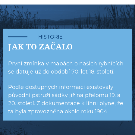
HISTORIE
JAK TO ZAČALO
První zmínka v mapách o našich rybnících
se datuje už do období 70. let 18. století.
Podle dostupných informací existovaly
původní pstruží sádky již na přelomu 19. a
20. století. Z dokumentace k líhni plyne, že
ta byla zprovozněna okolo roku 1904.