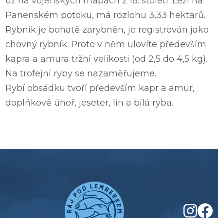
už na vojenských mapách z 18. století. Leží na
Panenském potoku, má rozlohu 3,33 hektarů.
Rybník je bohatě zarybněn, je registrován jako
chovný rybník. Proto v něm ulovíte především
kapra a amura tržní velikosti (od 2,5 do 4,5 kg).
Na trofejní ryby se nazaměřujeme.
Rybí obsádku tvoří především kapr a amur,
doplňkově úhoř, jeseter, lín a bílá ryba.