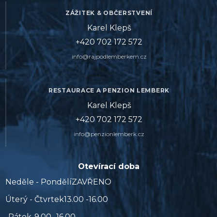
ZÁŽITEK & OBČERSTVENÍ
Karel Klepš
+420 702 172 572
info@rajpodlemberkem.cz
RESTAURACE A PENZION LEMBERK
Karel Klepš
+420 702 172 572
info@penzionlemberk.cz
Otevírací doba
Neděle - Pondělí
ZAVŘENO
Úterý - Čtvrtek
13.00 -16.00
Pátek
9.00 -16.00