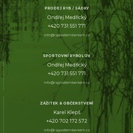
PRODEJ RYB / SÁDKY
Ondřej Medřický
+420 731 551 771
info@rajpodlemberkem.cz
SPORTOVNÍ RYBOLOV
Ondřej Medřický
+420 731 551 771
info@rajpodlemberkem.cz
ZÁŽITEK & OBČERSTVENÍ
Karel Klepš
+420 702 172 572
info@rajpodlemberkem.cz