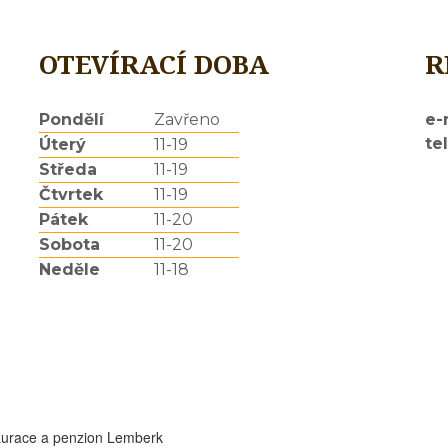
OTEVÍRACÍ DOBA
R
Pondělí
Zavřeno
e-
tel
Úterý
11-19
Středa
11-19
Čtvrtek
11-19
Pátek
11-20
Sobota
11-20
Neděle
11-18