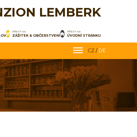
NZION LEMBERK
PŘEJÍT NA
PŘEJÍT NA
LOV
ZÁŽITEK & OBČERSTVENÍ
ÚVODNÍ STRÁNKU
CZ
/
DE