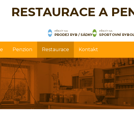
RESTAURACE A PE
PŘEJÍT NA
PŘEJÍT NA
PRODEJ RYB / SÁDKY
SPORTOVNÍ RYBO
ce
Penzion
Restaurace
Kontakt